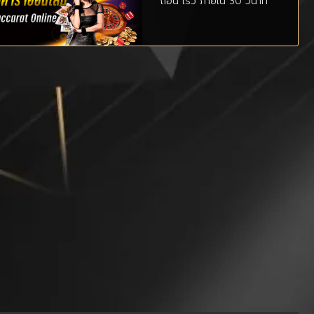
ถอน เร็ว ภายใน 30 วินาที