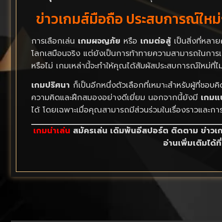
ข่าวเกมส์มือถือ ประสบการณ์ใหม่
การเลือกเล่น
เกมผจญภัย
หรือ
เกมต่อสู้
เป็นสิ่งที่หลา
โลกเสมือนจริง แต่ยังเป็นการท้าทายความสามารถในการเอ
หรือไม่ เกมเหล่านี้จะทำให้คุณได้สัมผัสประสบการณ์ใหม่ที่ไ
เกมปริศนา
ก็เป็นอีกหนึ่งตัวเลือกที่เหมาะสำหรับผู้ที่ชอบ
ความคิดและฝึกสมองอย่างดีเยี่ยม นอกจากนี้ยังมี
เกมแ
ได้ โดยเฉพาะเมื่อคุณสามารถมีส่วนร่วมในเรื่องราวและการตัด
เกมน่าเล่น
สมัครเล่น เดิมพันอีสปอร์ต ติดตาม ข่าวเกม
อ่านเพิ่มเติมได้ที