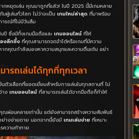
ยากหยุดเล่น คุณมาถูกที่แล้ว! ในปี 2025 นี้มีเกมหลาย
ผู้เล่นทั่วโลก ไม่ว่าจะเป็น
เกมใหม่ล่าสุด
ที่มาพร้อม
การณ์ที่ไม่มีวันลืม
้นปี ซึ่งมีทั้งเกมมือถือและ
เกมออนไลน์
ที่ให้
ื่องลึกซึ้ง
ที่คุณสามารถจดจำได้หรือเกมที่มีความ
นเลิศ หากคุณกำลังมองหาความสนุกและความตื่นเต้น อย่า
ารถเล่นได้ทุกที่ทุกเวลา
นตัวเลือกที่ยอดเยี่ยมสำหรับการเล่นในทุกสถานที่ ไม่
ว่าง
เกมออนไลน์
ที่สามารถเล่นได้จากมือถือก็ทำให้
ห้คุณผ่อนคลายเท่านั้น แต่ยังสามารถสร้างความสัมพันธ์
้อย่างง่ายดาย นอกจากนี้ยังมี
เกมเล่นง่าย
ที่เหมาะ
งการความท้าทาย