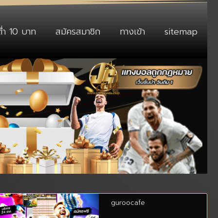
่ำ 10 บาท
สมัครสมาชิก
ทางเข้า
sitemap
guroocafe