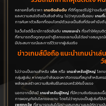
หลายครั้งที่เราหา
เกมติดอันดับ
ที่ดีที่สุดแต่ไม่รู้ว่าจ
และความสนใจจึงเป็นสิ่งสำคัญ ไม่ว่าคุณจะชื่นชอบ
เกมที่
การค้นหาตัวเลือกที่ตอบโจทย์ตัวเองเป็นสิ่งที่ต้องคำนึงถึ
ในเว็บไซต์นี้เรามีการจัดอันดับ
เกมแนะนำ
ที่จะทำให้คุณติด
ที่สามารถดึงดูดคุณเข้าสู่โลกของเกมนั้นได้อย่างสมบูรณ์แ
มีประสบการณ์และการรีวิวจากผู้เล่นจริง
ข่าวเกมส์มือถือ แนะนำเกมน่าเล่
วั
ไม่ว่าจะเป็นเกมสำหรับ
เด็ก
หรือ
เกมสำหรับผู้ใหญ่
โลกขอ
กลุ่มผู้เล่น หากคุณกำลังมองหากิจกรรมที่สนุกสำหรับคร
พลังและสร้างความสัมพันธ์ในครอบครัวให้แข็งแรง
นอกจากนี้ยังมี
เกมสำหรับผู้ใหญ่
ที่มีความซับซ้อนและเนื้
การผจญภัยในโลกของเกม โดยไม่ว่าคุณจะเป็นผู้เล่นที่มี
เพศทุกวัย
ที่สามารถเล่นได้อย่างสนุกสนานและให้ความบันเท