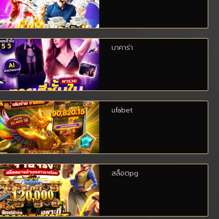
บาคาร่า
ufabet
สล็อตpg