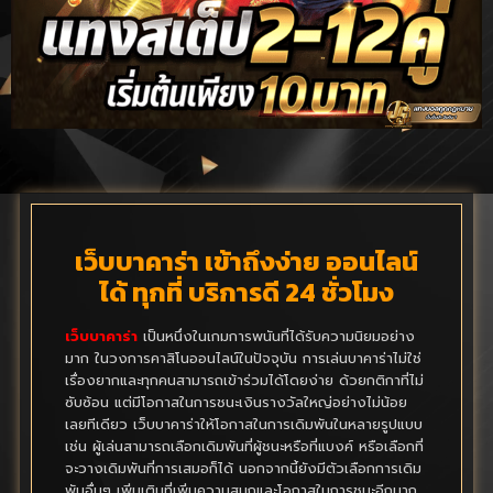
เว็บบาคาร่า เข้าถึงง่าย ออนไลน์
ได้ ทุกที่ บริการดี 24 ชั่วโมง
เว็บบาคาร่า
เป็นหนึ่งในเกมการพนันที่ได้รับความนิยมอย่าง
มาก ในวงการคาสิโนออนไลน์ในปัจจุบัน การเล่นบาคาร่าไม่ใช่
เรื่องยากและทุกคนสามารถเข้าร่วมได้โดยง่าย ด้วยกติกาที่ไม่
ซับซ้อน แต่มีโอกาสในการชนะเงินรางวัลใหญ่อย่างไม่น้อย
เลยทีเดียว เว็บบาคาร่าให้โอกาสในการเดิมพันในหลายรูปแบบ
เช่น ผู้เล่นสามารถเลือกเดิมพันที่ผู้ชนะหรือที่แบงค์ หรือเลือกที่
จะวางเดิมพันที่การเสมอก็ได้ นอกจากนี้ยังมีตัวเลือกการเดิม
พันอื่นๆ เพิ่มเติมที่เพิ่มความสนุกและโอกาสในการชนะอีกมาก