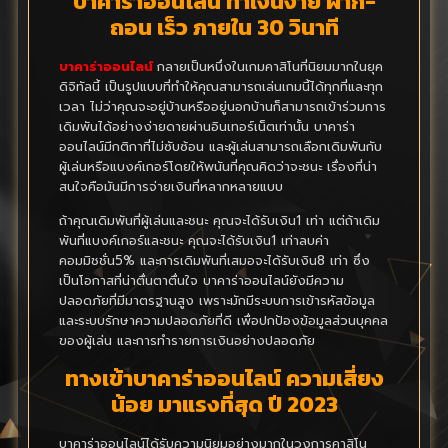
บาคาร่าออนไลน์ ทำเงินง่าย ฝาก-
ถอน เร็ว ภายใน 30 วินาที
บาคาร่าออนไลน์
กลายเป็นหนึ่งในเกมคาสิโนที่นิยมมากในยุค
ดิจิทัลนี้ เป็นรูปแบบที่ทำให้คุณสามารถเล่นเกมนี้ได้ทุกที่และทุก
เวลา ไม่ว่าคุณจะอยู่บ้านหรืออยู่นอกบ้านก็สามารถเข้าร่วมการ
เดิมพันได้อย่างง่ายดายผ่านอินเทอร์เน็ตเท่านั้น บาคาร่า
ออนไลน์มีกติกาที่ไม่ซับซ้อน และผู้เล่นสามารถเลือกเดิมพันกับ
ผู้เล่นหรือแบงค์เกอร์โดยให้พนันที่คุณคิดว่าจะชนะ เรื่องที่น่า
สนใจคือมันมีการจ่ายเงินที่หลากหลายแบบ
ถ้าคุณเดิมพันที่ผู้เล่นและชนะ คุณจะได้รับเงิน1 เท่า แต่ถ้าเดิม
พันที่แบงค์เกอร์และชนะ คุณจะได้รับเงิน1 เท่าลบค่า
คอมมิชชั่น5% และการเดิมพันที่เสมอจะได้รับเงิน8 เท่า ซึ่ง
เป็นโอกาสที่น่าตื่นตาตื่นใจ บาคาร่าออนไลน์ยังมีความ
ปลอดภัยที่มีมาตรฐานสูง เพราะมักมีระบบการเข้ารหัสข้อมูล
และระบบรักษาความปลอดภัยที่ดี เพื่อปกป้องข้อมูลส่วนบุคคล
ของผู้เล่น และการทำรายการเงินอย่างปลอดภัย
ทางเข้าบาคาร่าออนไลน์ ความเสี่ยง
น้อย มาแรงที่สุด ปี 2023
บาคาร่าออนไลน์ได้รับความนิยมอย่างมากในวงการคาสิโน