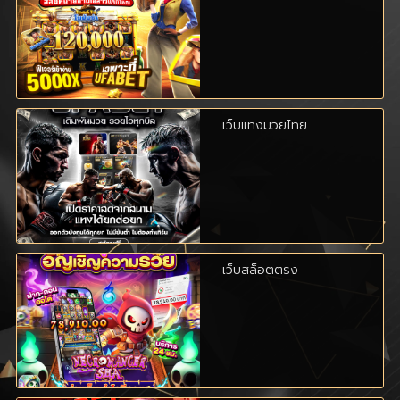
เว็บแทงมวยไทย
เว็บสล็อตตรง