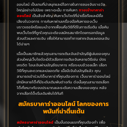
ออนไลน์ เป็นเกมที่น่าสนุกและมีโอกาสในการชนะเงินรางวัล
ใหญ่อย่างไม่น้อย เพราะฉะนั้น การค้นหา
ทางเข้าบาคาร่า
ออนไลน์
เป็นสิ่งสำคัญ ค้นหาเว็บไซต์ที่น่าเชื่อถือและมีชื่อ
เสียงในวงการ การค้นหาผ่านเครื่องมือค้นหาของเว็บ
บราวเซอร์หรือแนะนำจากเพื่อนคือวิธีที่ดีในการเริ่มต้น เมื่อค้น
พบเว็บไซต์ที่ถูกใจคุณจะต้องสมัครสมาชิกโดยกรอกข้อมูล
ส่วนตัวและการเงิน เพื่อให้สามารถทำการฝากเงินและถอนเงิน
ได้ง่ายๆ
เมื่อเป็นสมาชิกแล้วคุณสามารถเติมเงินเข้าบัญชีผู้เล่นของคุณ
ส่วนใหญ่เว็บไซต์จะมีตัวเลือกการเติมเงินหลายวิธีเช่น บัตร
เครดิต โอนเงินผ่านบัญชีธนาคาร หรือระบบอีวอลเล็ท เลือก
วิธีที่คุณสะดวกและปลอดภัย เมื่อมีเงินในบัญชีแล้ว คุณ
สามารถเข้าร่วมโต๊ะบาคาร่าที่คุณต้องการ เว็บบาคาร่าออนไลน์
มักมีหลายโต๊ะที่มีระดับเดิมพันต่างกัน ดังนั้นคุณสามารถเลือก
โต๊ะที่เหมาะกับงบประมาณและระดับความเสี่ยงของคุณ หลัง
จากเลือกโต๊ะเริ่มเดิมพันได้ทันที
สมัครบาคาร่าออนไลน์ โลกของการ
พนันที่น่าตื่นเต้น
สมัครบาคาร่าออนไลน์
เป็นขั้นตอนแรกที่คุณต้องทำ เพื่อ