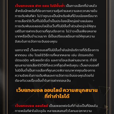
เว็บแทงบอล ฝาก ถอน ไม่มีขั้นต่ำ
เป็นทางเลือกที่น่าสนใจ
สำหรับนักพนันที่ต้องการความคุ้มค่าและความสะดวกสบายใน
การเดิมพันกีฬา ไม่ว่าคุณจะเป็นนักเดิมพันที่มีงบน้อยหรือมาก
การเลือกใช้เว็บที่ไม่มีขั้นต่ำเป็นประโยชน์ใหญ่อย่างแน่นอน
การเดิมพันบอลออนไลน์ในเว็บที่ไม่มีขั้นต่ำส่วนใหญ่จะให้คุณ
เสรีในการฝากเงินตามที่คุณต้องการ ไม่ว่าจะเป็นเพียงหลาย
บาทหรือเป็นจำนวนมาก นี่เป็นเปรียบเสมือนการให้คุณความ
อิสระในการจัดการเงินของคุณ
นอกจากนี้ เว็บแทงบอลที่ไม่มีขั้นต่ำยังมักมีบริการที่ดีเรื่องการ
ฝากถอน เงิน โดยใช้วิธีการที่หลากหลาย เช่น บัตรเครดิต
บัตรเดบิต พรีเพยด์การ์ด และการโอนเงินผ่านธนาคาร ทำให้
คุณสามารถเลือกใช้วิธีที่สะดวกที่สุดสำหรับคุณ เว็บแทงบอลที่
ไม่มีขั้นต่ำเป็นทางเลือกที่คุณควรพิจารณาหากคุณต้องการ
ความอิสระในการเดิมพันและการจัดการเงินของคุณโดยไม่
ต้องกังวลเรื่องขั้นต่ำในการฝากถอนเงิน
เว็บแทงบอล ออนไลน์ ความสนุกสนาน
ที่ทำกำไรได้
เว็บแทงบอล ออนไลน์
เป็นแพลตฟอร์มที่กำลังเป็นที่นิยมใน
การพนันกีฬาในปัจจุบัน หลายแสนคนทั่วโลกมองหาความ