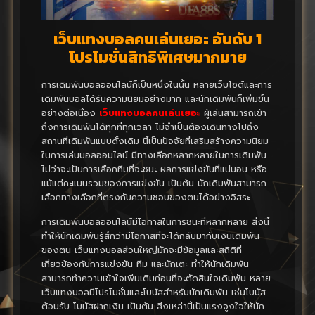
เว็บแทงบอลคนเล่นเยอะ อันดับ 1
โปรโมชั่นสิทธิพิเศษมากมาย
การเดิมพันบอลออนไลน์ก็เป็นหนึ่งในนั้น หลายเว็บไซต์และการ
เดิมพันบอลได้รับความนิยมอย่างมาก และนักเดิมพันก็เพิ่มขึ้น
อย่างต่อเนื่อง
เว็บแทงบอลคนเล่นเยอะ
ผู้เล่นสามารถเข้า
ถึงการเดิมพันได้ทุกที่ทุกเวลา ไม่จำเป็นต้องเดินทางไปถึง
สถานที่เดิมพันแบบดั้งเดิม นี้เป็นปัจจัยที่เสริมสร้างความนิยม
ในการเล่นบอลออนไลน์ มีทางเลือกหลากหลายในการเดิมพัน
ไม่ว่าจะเป็นการเลือกทีมที่จะชนะ ผลการแข่งขันที่แน่นอน หรือ
แม้แต่คะแนนรวมของการแข่งขัน เป็นต้น นักเดิมพันสามารถ
เลือกทางเลือกที่ตรงกับความชอบของตนได้อย่างอิสระ
การเดิมพันบอลออนไลน์มีโอกาสในการชนะที่หลากหลาย สิ่งนี้
ทำให้นักเดิมพันรู้สึกว่ามีโอกาสที่จะได้กลับมากับเงินเดิมพัน
ของตน เว็บแทงบอลส่วนใหญ่มักจะมีข้อมูลและสถิติที่
เกี่ยวข้องกับการแข่งขัน ทีม และนักเตะ ทำให้นักเดิมพัน
สามารถทำความเข้าใจเพิ่มเติมก่อนที่จะตัดสินใจเดิมพัน หลาย
เว็บแทงบอลมีโปรโมชั่นและโบนัสสำหรับนักเดิมพัน เช่นโบนัส
ต้อนรับ โบนัสฝากเงิน เป็นต้น สิ่งเหล่านี้เป็นแรงจูงใจให้นัก