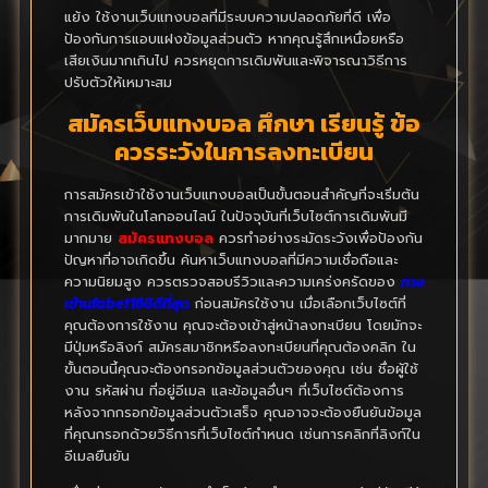
แย้ง ใช้งานเว็บแทงบอลที่มีระบบความปลอดภัยที่ดี เพื่อ
ป้องกันการแอบแฝงข้อมูลส่วนตัว หากคุณรู้สึกเหนื่อยหรือ
เสียเงินมากเกินไป ควรหยุดการเดิมพันและพิจารณาวิธีการ
ปรับตัวให้เหมาะสม
สมัครเว็บแทงบอล ศึกษา เรียนรู้ ข้อ
ควรระวังในการลงทะเบียน
การสมัครเข้าใช้งานเว็บแทงบอลเป็นขั้นตอนสำคัญที่จะเริ่มต้น
การเดิมพันในโลกออนไลน์ ในปัจจุบันที่เว็บไซต์การเดิมพันมี
มากมาย
สมัครแทงบอล
ควรทำอย่างระมัดระวังเพื่อป้องกัน
ปัญหาที่อาจเกิดขึ้น ค้นหาเว็บแทงบอลที่มีความเชื่อถือและ
ความนิยมสูง ควรตรวจสอบรีวิวและความเคร่งครัดของ
ทาง
เข้าufabet168ดีที่สุด
ก่อนสมัครใช้งาน เมื่อเลือกเว็บไซต์ที่
คุณต้องการใช้งาน คุณจะต้องเข้าสู่หน้าลงทะเบียน โดยมักจะ
มีปุ่มหรือลิงก์ สมัครสมาชิกหรือลงทะเบียนที่คุณต้องคลิก ใน
ขั้นตอนนี้คุณจะต้องกรอกข้อมูลส่วนตัวของคุณ เช่น ชื่อผู้ใช้
งาน รหัสผ่าน ที่อยู่อีเมล และข้อมูลอื่นๆ ที่เว็บไซต์ต้องการ
หลังจากกรอกข้อมูลส่วนตัวเสร็จ คุณอาจจะต้องยืนยันข้อมูล
ที่คุณกรอกด้วยวิธีการที่เว็บไซต์กำหนด เช่นการคลิกที่ลิงก์ใน
อีเมลยืนยัน