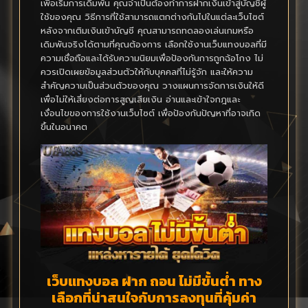
เพื่อเริ่มการเดิมพัน คุณจำเป็นต้องทำการฝากเงินเข้าสู่บัญชีผู้
ใช้ของคุณ วิธีการที่ใช้สามารถแตกต่างกันไปในแต่ละเว็บไซต์
หลังจากเติมเงินเข้าบัญชี คุณสามารถทดลองเล่นเกมหรือ
เดิมพันจริงได้ตามที่คุณต้องการ เลือกใช้งานเว็บแทงบอลที่มี
ความเชื่อถือและได้รับความนิยมเพื่อป้องกันการถูกฉ้อโกง ไม่
ควรเปิดเผยข้อมูลส่วนตัวให้กับบุคคลที่ไม่รู้จัก และให้ความ
สำคัญความเป็นส่วนตัวของคุณ วางแผนการจัดการเงินให้ดี
เพื่อไม่ให้เสี่ยงต่อการสูญเสียเงิน อ่านและเข้าใจกฎและ
เงื่อนไขของการใช้งานเว็บไซต์ เพื่อป้องกันปัญหาที่อาจเกิด
ขึ้นในอนาคต
เว็บแทงบอล ฝาก ถอน ไม่มีขั้นต่ำ ทาง
เลือกที่น่าสนใจกับการลงทุนที่คุ้มค่า