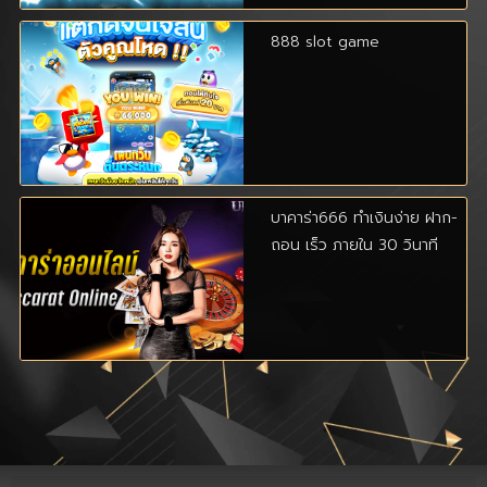
888 slot game
บาคาร่า666 ทำเงินง่าย ฝาก-
ถอน เร็ว ภายใน 30 วินาที