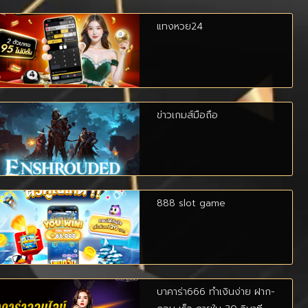
แทงหวย24
ข่าวเกมส์มือถือ
888 slot game
บาคาร่า666 ทำเงินง่าย ฝาก-