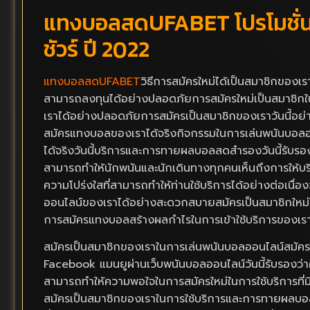
แทงบอลสดUFABET โปรโมชั่นดีที
ชัวร์ ปี 2022
แทงบอลสดUFABET
วิธีการสมัครใหม่ได้เป็นสมาชิกของ
สามารถลงทุนได้อย่างปลอดภัยการสมัครใหม่เป็นสมาชิกในการ
เราได้อย่างปลอดภัยการสมัครเป็นสมาชิกของเราวันนี้อ
สมัครแทงบอลของเราได้จริงกิจกรรมในการเล่นพนันบอลอ
ได้จริงวันนี้บริการและการทายผลบอลสดสำรองวันนี้รับร
สามารถทำให้นักพนันและนักเดินทางทุกคนเห็นถึงการให้บริ
ความโปร่งใสที่สามารถทำให้ท่านใช้บริการได้อย่างต่อเนื่
ออนไลน์ของเราได้อย่างสะดวกสบายสมัครเป็นสมาชิกใหม่ใน
การสมัครแทงบอลสร้างผลกำไรในการเข้าใช้บริการของเราท
สมัครเป็นสมาชิกของเราในการเล่นพนันบอลออนไลน์สมัคร
Facebook แมนยูผ่านเว็บพนันบอลออนไลน์วันนี้รับรองว่า
สามารถทำให้ความพอใจในการสมัครใหม่ในการใช้บริการที่ม
สมัครเป็นสมาชิกของเราในการใช้บริการและการทายผลบอ