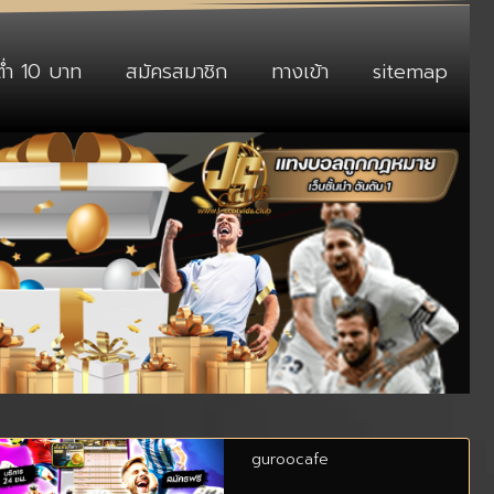
่ำ 10 บาท
สมัครสมาชิก
ทางเข้า
sitemap
guroocafe