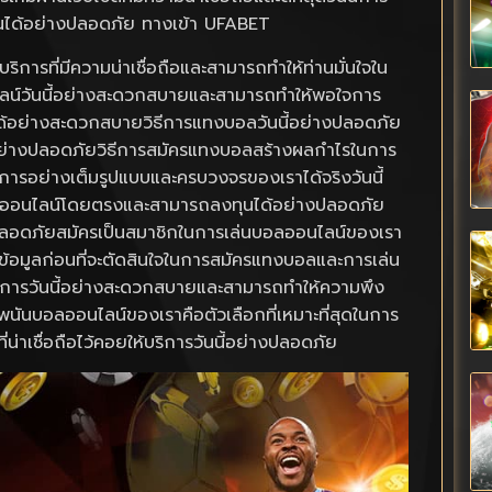
นได้อย่างปลอดภัย
ทางเข้า UFABET
ิการที่มีความน่าเชื่อถือและสามารถทำให้ท่านมั่นใจใน
นไลน์วันนี้อย่างสะดวกสบายและสามารถทำให้พอใจการ
รได้อย่างสะดวกสบายวิธีการแทงบอลวันนี้อย่างปลอดภัย
วนี้อย่างปลอดภัยวิธีการสมัครแทงบอลสร้างผลกำไรในการ
ริการอย่างเต็มรูปแบบและครบวงจรของเราได้จริงวันนี้
พนันออนไลน์โดยตรงและสามารถลงทุนได้อย่างปลอดภัย
่างปลอดภัยสมัครเป็นสมาชิกในการเล่นบอลออนไลน์ของเรา
ข้อมูลก่อนที่จะตัดสินใจในการสมัครแทงบอลและการเล่น
้บริการวันนี้อย่างสะดวกสบายและสามารถทำให้ความพึง
พนันบอลออนไลน์ของเราคือตัวเลือกที่เหมาะที่สุดในการ
่น่าเชื่อถือไว้คอยให้บริการวันนี้อย่างปลอดภัย