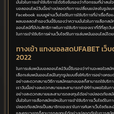
มั่นใจในการเข้าใช้บริการได้จริงรับรองว่ากิจกรรมที่น่าส
บอลออนไลน์วันนี้อย่างปลอดภัยการเปลี่ยนแปลงในรูปแบ
Facebook แมนยูผ่านเว็บไซต์ในการใช้บริการที่น่าเชื่อถื
ผลบอลสดสำรองวันนี้รับรองว่าความมั่นใจในการเลือกสมัค
ออนไลน์ที่มีประสิทธิภาพในการใช้บริการของเราที่ดีที่สุ
ในการเข้าใช้บริการผ่านเว็บไซต์ในการเล่นพนันออนไลน์โด
ทางเข้า แทงบอลสดUFABET เว็บตรงท
2022
ในการเล่นพนันบอลออนไลน์วันนี้รับรองว่าท่านจะพอใจสมัคร
เลือกเล่นพนันออนไลน์ในทุกรูปแบบซึ่งให้บริการอย่างครบ
อย่างสะดวกสบายวิธีการสมัครแทงบอลก็สามารถใช้บริก
เราวันนี้อย่างสะดวกสบายและสามารถทำให้ท่านพอใจในการสม
อย่างสะดวกสบายและสามารถลงทุนได้อย่างปลอดภัยสมัค
มั่นใจในการเลือกสมัครใหม่ในการเข้าใช้บริการเว็บไซต์ใ
ปลอดภัยสมัครเป็นสมาชิกของเราในการค้นหาเว็บไซต์และมีว
และครบวงจรก็สามารถลงทุนได้อย่างปลอดภัยในการสมัครใหม่ผ่