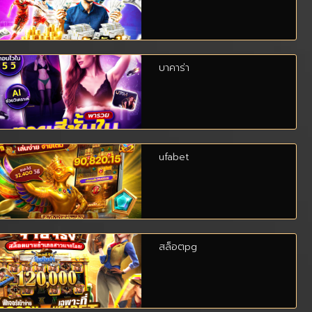
บาคาร่า
ufabet
สล็อตpg